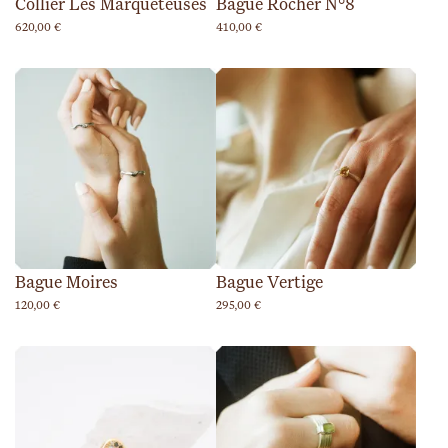
Collier Les Marqueteuses
Bague Rocher N°8
620,00
€
410,00
€
Bague Moires
Bague Vertige
120,00
€
295,00
€