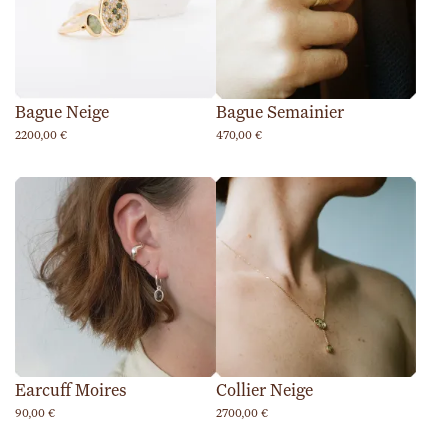
Bague Neige
Bague Semainier
2200,00
€
470,00
€
Earcuff Moires
Collier Neige
90,00
€
2700,00
€