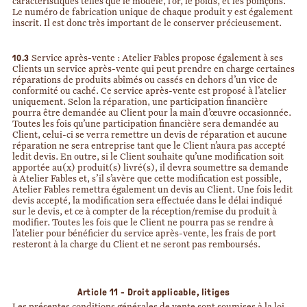
caractéristiques telles que le modèle, l’or, le poids, et les poinçons.
Le numéro de fabrication unique de chaque produit y est également
inscrit. Il est donc très important de le conserver précieusement.
10.3
Service après-vente : Atelier Fables propose également à ses
Clients un service après-vente qui peut prendre en charge certaines
réparations de produits abîmés ou cassés en dehors d’un vice de
conformité ou caché. Ce service après-vente est proposé à l’atelier
uniquement. Selon la réparation, une participation financière
pourra être demandée au Client pour la main d’œuvre occasionnée.
Toutes les fois qu’une participation financière sera demandée au
Client, celui-ci se verra remettre un devis de réparation et aucune
réparation ne sera entreprise tant que le Client n’aura pas accepté
ledit devis. En outre, si le Client souhaite qu’une modification soit
apportée au(x) produit(s) livré(s), il devra soumettre sa demande
à Atelier Fables et, s’il s’avère que cette modification est possible,
Atelier Fables remettra également un devis au Client. Une fois ledit
devis accepté, la modification sera effectuée dans le délai indiqué
sur le devis, et ce à compter de la réception/remise du produit à
modifier. Toutes les fois que le Client ne pourra pas se rendre à
l’atelier pour bénéficier du service après-vente, les frais de port
resteront à la charge du Client et ne seront pas remboursés.
Article 11 - Droit applicable, litiges