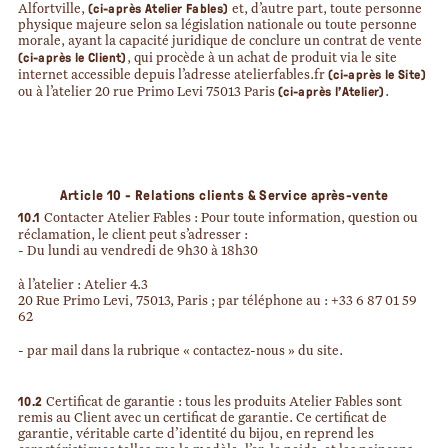
(ci-après Atelier Fables)
Alfortville
,
et, d’autre part, toute personne
physique majeure selon sa législation nationale ou toute personne
morale, ayant la capacité juridique de conclure un contrat de vente
(ci-après le Client)
, qui procède à un achat de produit via le site
(ci-après le Site)
internet accessible depuis l’adresse atelierfables.fr
(ci-après l’Atelier)
ou à l’atelier 20 rue Primo Levi 75013 Paris
.
Article 10 - Relations clients & Service après-vente
10.1
Contacter Atelier Fables : Pour toute information, question ou
réclamation, le client peut s’adresser :
- Du lundi au vendredi de 9h30 à 18h30
à l’atelier : Atelier 4.3
20 Rue Primo Levi, 75013, Paris ; par téléphone au : +33 6 87 01 59
62
- par mail dans la rubrique « contactez-nous » du site.
10.2
Certificat de garantie : tous les produits Atelier Fables sont
remis au Client avec un certificat de garantie. Ce certificat de
garantie, véritable carte d’identité du bijou, en reprend les