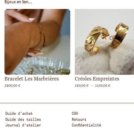
Bijoux en lien...
Bracelet Les Marbrières
Créoles Empreintes
Plage
2400,00
€
180,00
€
–
1150,00
€
de
prix :
180,00 €
à
1150,00 €
Guide d'achat
CGV
Guide des tailles
Retours
Journal d'atelier
Confidentialité