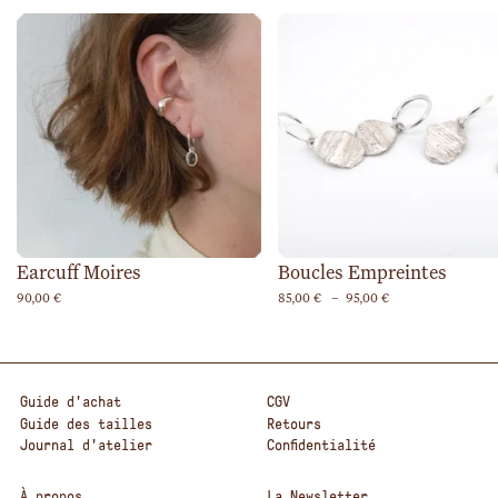
Earcuff Moires
Boucles Empreintes
Plage
90,00
€
85,00
€
–
95,00
€
de
prix :
85,00 €
à
95,00 €
Guide d'achat
CGV
Guide des tailles
Retours
Journal d'atelier
Confidentialité
À propos
La Newsletter