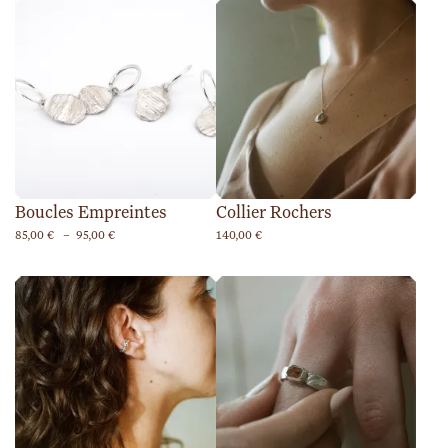
Boucles Empreintes
Collier Rochers
Plage
85,00
€
–
95,00
€
140,00
€
de
prix :
85,00 €
à
95,00 €