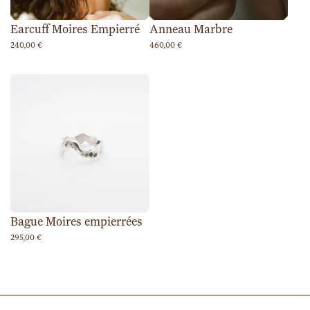
Earcuff Moires Empierré
Anneau Marbre
240,00
€
460,00
€
Bague Moires empierrées
295,00
€