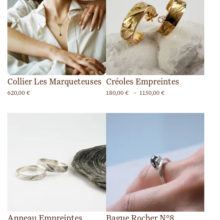
Collier Les Marqueteuses
Créoles Empreintes
Plage
620,00
€
180,00
€
–
1150,00
€
de
prix :
180,00 €
à
1150,00 €
Anneau Empreintes
Bague Rocher N°8