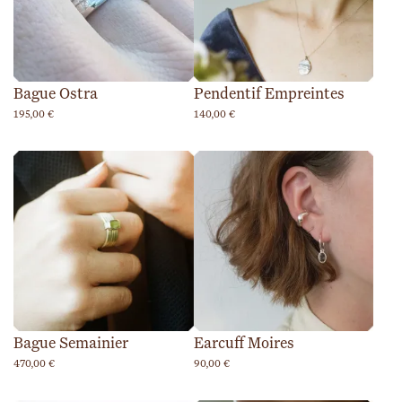
Bague Ostra
Pendentif Empreintes
195,00
€
140,00
€
Bague Semainier
Earcuff Moires
470,00
€
90,00
€