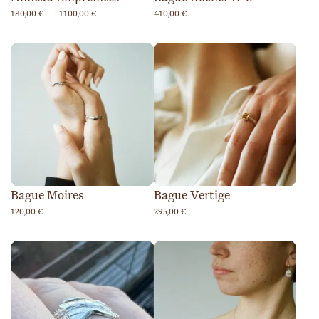
Plage
180,00
€
–
1100,00
€
410,00
€
de
prix :
180,00 €
à
1100,00 €
Bague Moires
Bague Vertige
120,00
€
295,00
€