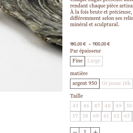
rendant chaque pièce artisa
À la fois brute et précieuse,
différemment selon ses relie
minéral et sculptural.
Plage
180,00
€
–
1100,00
€
de
Par épaisseur
prix :
180,00 €
Fine
Large
à
1100,00 €
matière
argent 950
Or jaune 18k
Taille
45
46
47
48
49
50
57
58
60
61
62
63