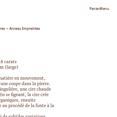
Panier
Menu
res
—
Anneau Empreintes
18 carats
m (large)
e matière en mouvement,
une coupe dans la pierre.
ingulière, une cire chaude
n se figeant, la cire crée
organiques, ensuite
 au procédé de la fonte à la
 de subtiles variations,