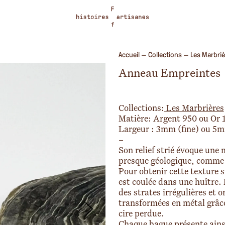
Accueil
—
Collections
—
Les Marbriè
Anneau Empreintes
Collections:
Les Marbrières
Matière: Argent 950 ou Or 
Largeur : 3mm (fine) ou 5m
–
Son relief strié évoque un
presque géologique, comme 
Pour obtenir cette texture s
est coulée dans une huître. E
des strates irrégulières et 
transformées en métal grâce
cire perdue.
Chaque bague présente ainsi