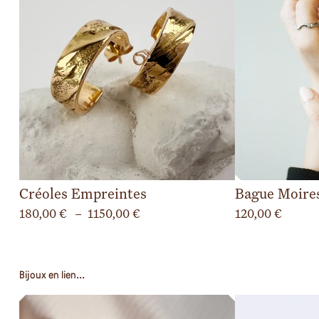
Créoles Empreintes
Bague Moire
Plage
180,00
€
–
1150,00
€
120,00
€
de
prix :
180,00 €
Bijoux en lien...
à
1150,00 €