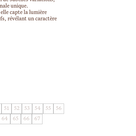
nale unique.
 elle capte la lumière
fs, révélant un caractère
51
52
53
54
55
56
64
65
66
67