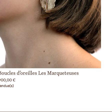
Boucles d’oreilles Les Marqueteuses
900,00
€
endue(s)