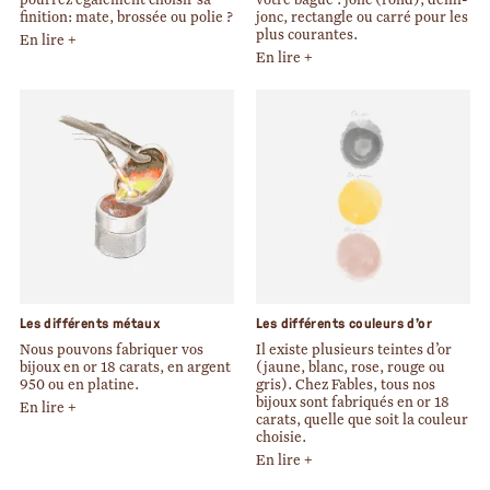
pourrez également choisir sa
votre bague : jonc (rond), demi-
finition: mate, brossée ou polie ?
jonc, rectangle ou carré pour les
plus courantes.
En lire +
En lire +
Les différents métaux
Les différents couleurs d’or
Nous pouvons fabriquer vos
Il existe plusieurs teintes d’or
bijoux en or 18 carats, en argent
(jaune, blanc, rose, rouge ou
950 ou en platine.
gris). Chez Fables, tous nos
bijoux sont fabriqués en or 18
En lire +
carats, quelle que soit la couleur
choisie.
En lire +